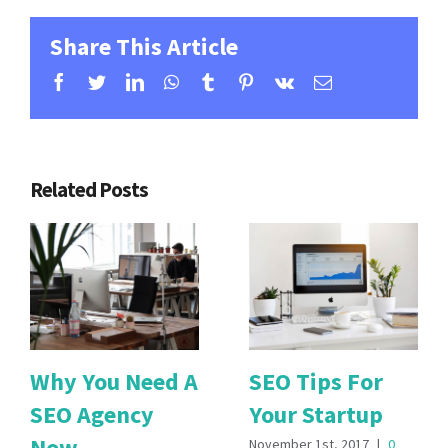
Share This Article
Facebook
Twitter
LinkedIn
WhatsApp
Tumblr
Pinterest
Vk
Email
Related Posts
Why You Need A
SEO Tips For
SEO Agency
Your Startup
Now
November 1st, 2017
|
0